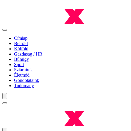
Címlap
Belföld
Külföld
Gazdaság / HR
Bűnügy
Sport
Sztárhírek
Életmód
Gondolataink
Tudomány