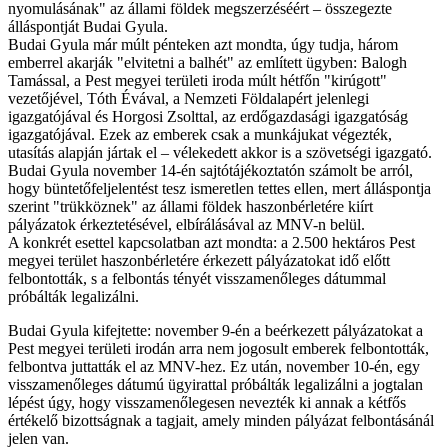
nyomulásának" az állami földek megszerzéséért – összegezte
álláspontját Budai Gyula.
Budai Gyula már múlt pénteken azt mondta, úgy tudja, három
emberrel akarják "elvitetni a balhét" az említett ügyben: Balogh
Tamással, a Pest megyei területi iroda múlt hétfőn "kirúgott"
vezetőjével, Tóth Évával, a Nemzeti Földalapért jelenlegi
igazgatójával és Horgosi Zsolttal, az erdőgazdasági igazgatóság
igazgatójával. Ezek az emberek csak a munkájukat végezték,
utasítás alapján jártak el – vélekedett akkor is a szövetségi igazgató.
Budai Gyula november 14-én sajtótájékoztatón számolt be arról,
hogy büntetőfeljelentést tesz ismeretlen tettes ellen, mert álláspontja
szerint "trükköznek" az állami földek haszonbérletére kiírt
pályázatok érkeztetésével, elbírálásával az MNV-n belül.
A konkrét esettel kapcsolatban azt mondta: a 2.500 hektáros Pest
megyei terület haszonbérletére érkezett pályázatokat idő előtt
felbontották, s a felbontás tényét visszamenőleges dátummal
próbálták legalizálni.
Budai Gyula kifejtette: november 9-én a beérkezett pályázatokat a
Pest megyei területi irodán arra nem jogosult emberek felbontották,
felbontva juttatták el az MNV-hez. Ez után, november 10-én, egy
visszamenőleges dátumú ügyirattal próbálták legalizálni a jogtalan
lépést úgy, hogy visszamenőlegesen nevezték ki annak a kétfős
értékelő bizottságnak a tagjait, amely minden pályázat felbontásánál
jelen van.