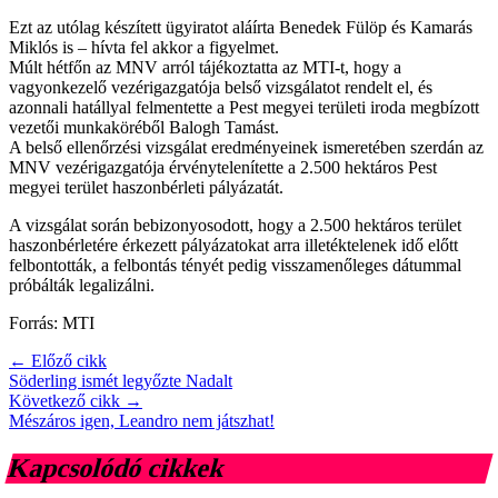
Ezt az utólag készített ügyiratot aláírta Benedek Fülöp és Kamarás
Miklós is – hívta fel akkor a figyelmet.
Múlt hétfőn az MNV arról tájékoztatta az MTI-t, hogy a
vagyonkezelő vezérigazgatója belső vizsgálatot rendelt el, és
azonnali hatállyal felmentette a Pest megyei területi iroda megbízott
vezetői munkaköréből Balogh Tamást.
A belső ellenőrzési vizsgálat eredményeinek ismeretében szerdán az
MNV vezérigazgatója érvénytelenítette a 2.500 hektáros Pest
megyei terület haszonbérleti pályázatát.
A vizsgálat során bebizonyosodott, hogy a 2.500 hektáros terület
haszonbérletére érkezett pályázatokat arra illetéktelenek idő előtt
felbontották, a felbontás tényét pedig visszamenőleges dátummal
próbálták legalizálni.
Forrás: MTI
← Előző cikk
Söderling ismét legyőzte Nadalt
Következő cikk →
Mészáros igen, Leandro nem játszhat!
Kapcsolódó cikkek