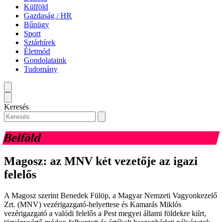
Külföld
Gazdaság / HR
Bűnügy
Sport
Sztárhírek
Életmód
Gondolataink
Tudomány
Keresés
Belföld
Magosz: az MNV két vezetője az igazi
felelős
A Magosz szerint Benedek Fülöp, a Magyar Nemzeti Vagyonkezelő
Zrt. (MNV) vezérigazgató-helyettese és Kamarás Miklós
vezérigazgató a valódi felelős a Pest megyei állami földekre kiírt,