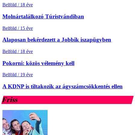
Belföld
/
18 éve
Molnártalálkozó Túristvándiban
Belföld
/
15 éve
Alaposan bekérdezett a Jobbik iszapügyben
Belföld
/
18 éve
Pokorni: közös vélemény kell
Belföld
/
19 éve
A KDNP is tiltakozik az ágyszámcsökkentés ellen
Friss