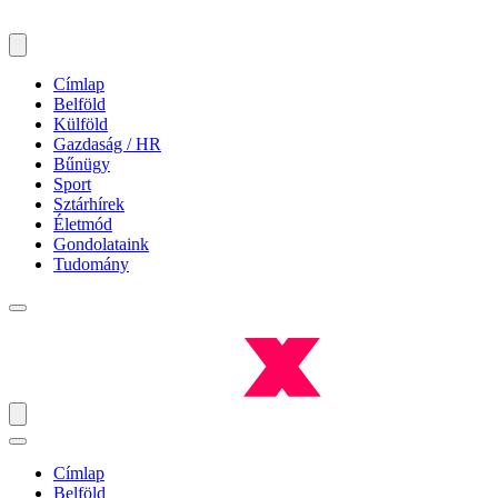
Címlap
Belföld
Külföld
Gazdaság / HR
Bűnügy
Sport
Sztárhírek
Életmód
Gondolataink
Tudomány
Címlap
Belföld