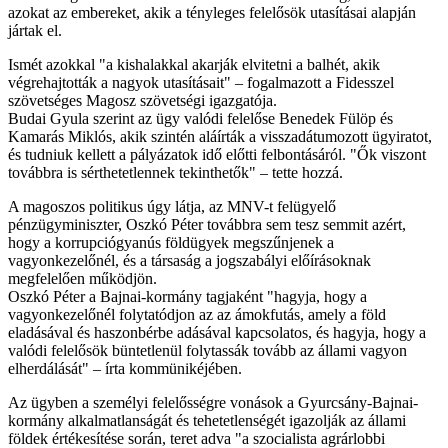
azokat az embereket, akik a tényleges felelősök utasításai alapján
jártak el.
Ismét azokkal "a kishalakkal akarják elvitetni a balhét, akik
végrehajtották a nagyok utasításait" – fogalmazott a Fidesszel
szövetséges Magosz szövetségi igazgatója.
Budai Gyula szerint az ügy valódi felelőse Benedek Fülöp és
Kamarás Miklós, akik szintén aláírták a visszadátumozott ügyiratot,
és tudniuk kellett a pályázatok idő előtti felbontásáról. "Ők viszont
továbbra is sérthetetlennek tekinthetők" – tette hozzá.
A magoszos politikus úgy látja, az MNV-t felügyelő
pénzügyminiszter, Oszkó Péter továbbra sem tesz semmit azért,
hogy a korrupciógyanús földügyek megszűnjenek a
vagyonkezelőnél, és a társaság a jogszabályi előírásoknak
megfelelően működjön.
Oszkó Péter a Bajnai-kormány tagjaként "hagyja, hogy a
vagyonkezelőnél folytatódjon az az ámokfutás, amely a föld
eladásával és haszonbérbe adásával kapcsolatos, és hagyja, hogy a
valódi felelősök büntetlenül folytassák tovább az állami vagyon
elherdálását" – írta kommünikéjében.
Az ügyben a személyi felelősségre vonások a Gyurcsány-Bajnai-
kormány alkalmatlanságát és tehetetlenségét igazolják az állami
földek értékesítése során, teret adva "a szocialista agrárlobbi