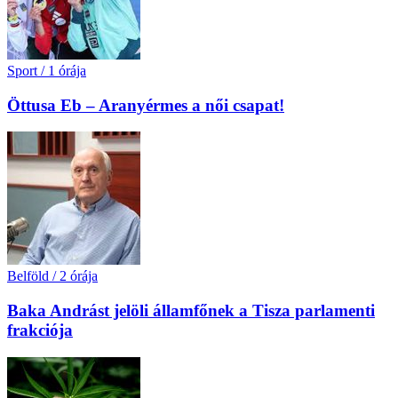
Sport
/
1 órája
Öttusa Eb – Aranyérmes a női csapat!
Belföld
/
2 órája
Baka Andrást jelöli államfőnek a Tisza parlamenti
frakciója