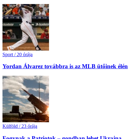
Sport
/
20 órája
Yordan Álvarez továbbra is az MLB ütőinek élén
Külföld
/
23 órája
Fogynak a Patriotok – gondban lehet Ukrajna