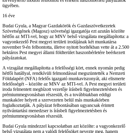
törvénysértő módon felbontott és értékelt haszonbérleti pályázatok
ügyében.
16 éve
Budai Gyula, a Magyar Gazdakörök és Gazdaszövetkezetek
Szövetségének (Magosz) szövetségi igazgatója ezt azután közölte
hétfőn az MTI-vel, hogy az MNV belső vizsgálata megállapította: a
vagyonkezelő Pest megyei területi irodájának két munkatársa
november 9-én felbontotta, illetve nyitott borítékban vette át a 2.500
hektáros Pest megyei állami földterület haszonbérletére beérkezett
pályázatokat.
A vizsgálat megállapította a felelősségi kört, ennek nyomán pedig
hétfői hatállyal, rendkívüli felmondással megszüntették a Nemzeti
Földalapért (NFA) felelős igazgató munkaviszonyát, aki elismerte
felelősségét – közölte az MNV az MTI-vel. A Pest megyei területi
iroda felmentett megbízott vezetője írásbeli figyelmeztetésben és
prémiummegvonásban részesült, és a továbbiakban eddigi
munkaköre helyett a szervezeten belül más munkakörben
foglalkoztatják. A pályázat felbontásában ugyancsak érintett
nyilvántartási menedzser is írásbeli figyelmeztetésben és
prémiummegvonásban részesült.
Budai Gyula mindezzel kapcsolatban azt közölte: a vagyonkezelő
belső vizsgálata nem a valódi felelősöket nevezte meg, hanem