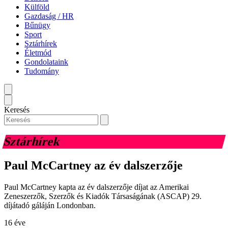
Külföld
Gazdaság / HR
Bűnügy
Sport
Sztárhírek
Életmód
Gondolataink
Tudomány
Keresés
Sztárhírek
Paul McCartney az év dalszerzője
Paul McCartney kapta az év dalszerzője díjat az Amerikai
Zeneszerzők, Szerzők és Kiadók Társaságának (ASCAP) 29.
díjátadó gáláján Londonban.
16 éve