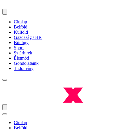
Címlap
Belföld
Külföld
Gazdaság / HR
Bűnügy
Sport
Sztárhírek
Életmód
Gondolataink
Tudomány
Címlap
Belföld