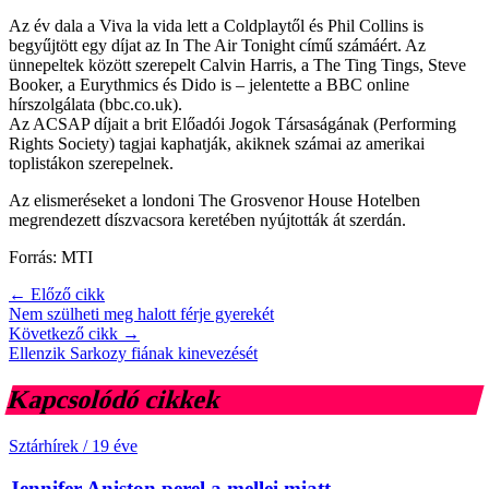
Az év dala a Viva la vida lett a Coldplaytől és Phil Collins is
begyűjtött egy díjat az In The Air Tonight című számáért. Az
ünnepeltek között szerepelt Calvin Harris, a The Ting Tings, Steve
Booker, a Eurythmics és Dido is – jelentette a BBC online
hírszolgálata (bbc.co.uk).
Az ACSAP díjait a brit Előadói Jogok Társaságának (Performing
Rights Society) tagjai kaphatják, akiknek számai az amerikai
toplistákon szerepelnek.
Az elismeréseket a londoni The Grosvenor House Hotelben
megrendezett díszvacsora keretében nyújtották át szerdán.
Forrás: MTI
← Előző cikk
Nem szülheti meg halott férje gyerekét
Következő cikk →
Ellenzik Sarkozy fiának kinevezését
Kapcsolódó cikkek
Sztárhírek
/
19 éve
Jennifer Aniston perel a mellei miatt