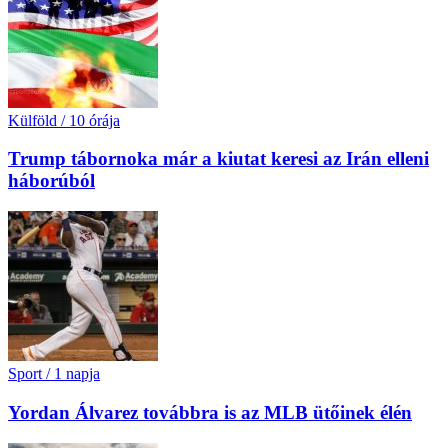
Külföld
/
10 órája
Trump tábornoka már a kiutat keresi az Irán elleni
háborúból
Sport
/
1 napja
Yordan Álvarez továbbra is az MLB ütőinek élén