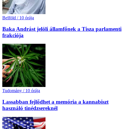
Belföld
/
10 órája
Baka Andrást jelöli államfőnek a Tisza parlamenti
frakciója
Tudomány
/
10 órája
Lassabban fejlődhet a memória a kannabiszt
használó tinédzsereknél