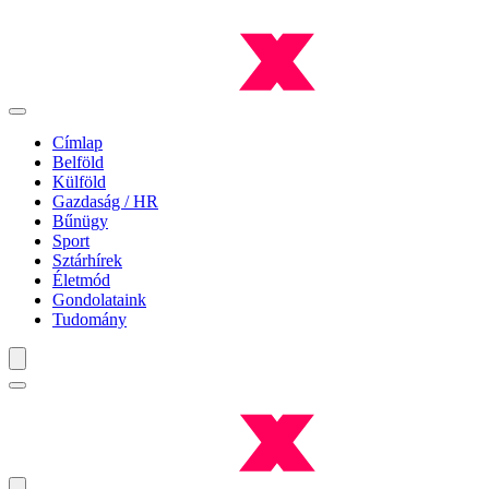
Címlap
Belföld
Külföld
Gazdaság / HR
Bűnügy
Sport
Sztárhírek
Életmód
Gondolataink
Tudomány