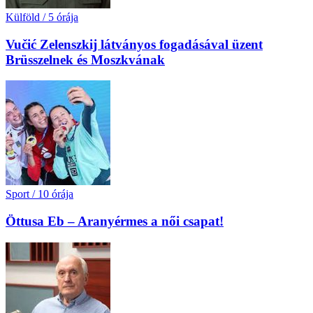
Külföld
/
5 órája
Vučić Zelenszkij látványos fogadásával üzent
Brüsszelnek és Moszkvának
Sport
/
10 órája
Öttusa Eb – Aranyérmes a női csapat!