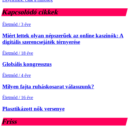
Kapcsolódó cikkek
Életmód
/
3 éve
Miért lettek olyan népszerűek az online kaszinók: A
digitális szerencsejáték térnyerése
Életmód
/
18 éve
Globális kongresszus
Életmód
/
4 éve
Milyen fajta ruháskosarat válasszunk?
Életmód
/
16 éve
Plasztikázott nők versenye
Friss