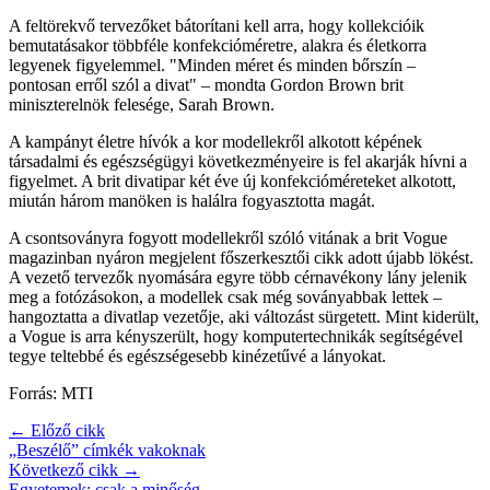
A feltörekvő tervezőket bátorítani kell arra, hogy kollekcióik
bemutatásakor többféle konfekcióméretre, alakra és életkorra
legyenek figyelemmel. "Minden méret és minden bőrszín –
pontosan erről szól a divat" – mondta Gordon Brown brit
miniszterelnök felesége, Sarah Brown.
A kampányt életre hívók a kor modellekről alkotott képének
társadalmi és egészségügyi következményeire is fel akarják hívni a
figyelmet. A brit divatipar két éve új konfekcióméreteket alkotott,
miután három manöken is halálra fogyasztotta magát.
A csontsoványra fogyott modellekről szóló vitának a brit Vogue
magazinban nyáron megjelent főszerkesztői cikk adott újabb lökést.
A vezető tervezők nyomására egyre több cérnavékony lány jelenik
meg a fotózásokon, a modellek csak még soványabbak lettek –
hangoztatta a divatlap vezetője, aki változást sürgetett. Mint kiderült,
a Vogue is arra kényszerült, hogy komputertechnikák segítségével
tegye teltebbé és egészségesebb kinézetűvé a lányokat.
Forrás: MTI
← Előző cikk
„Beszélő” címkék vakoknak
Következő cikk →
Egyetemek: csak a minőség