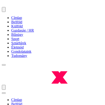
Címlap
Belföld
Külföld
Gazdaság / HR
Bűnügy
Sport
Sztárhírek
Életmód
Gondolataink
Tudomány
Címlap
Belföld