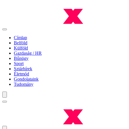
Címlap
Belföld
Külföld
Gazdaság / HR
Bűnügy
Sport
Sztárhírek
Életmód
Gondolataink
Tudomány