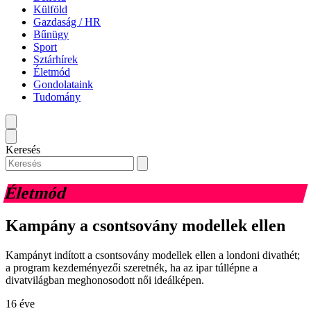
Külföld
Gazdaság / HR
Bűnügy
Sport
Sztárhírek
Életmód
Gondolataink
Tudomány
Keresés
Életmód
Kampány a csontsovány modellek ellen
Kampányt indított a csontsovány modellek ellen a londoni divathét;
a program kezdeményezői szeretnék, ha az ipar túllépne a
divatvilágban meghonosodott női ideálképen.
16 éve