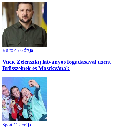
Külföld
/
6 órája
Vučić Zelenszkij látványos fogadásával üzent
Brüsszelnek és Moszkvának
Sport
/
12 órája