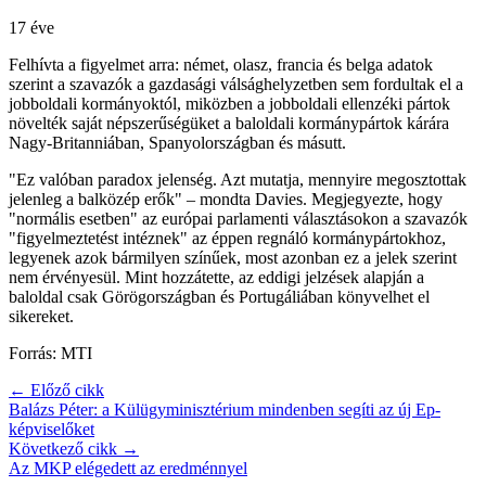
17 éve
Felhívta a figyelmet arra: német, olasz, francia és belga adatok
szerint a szavazók a gazdasági válsághelyzetben sem fordultak el a
jobboldali kormányoktól, miközben a jobboldali ellenzéki pártok
növelték saját népszerűségüket a baloldali kormánypártok kárára
Nagy-Britanniában, Spanyolországban és másutt.
"Ez valóban paradox jelenség. Azt mutatja, mennyire megosztottak
jelenleg a balközép erők" – mondta Davies. Megjegyezte, hogy
"normális esetben" az európai parlamenti választásokon a szavazók
"figyelmeztetést intéznek" az éppen regnáló kormánypártokhoz,
legyenek azok bármilyen színűek, most azonban ez a jelek szerint
nem érvényesül. Mint hozzátette, az eddigi jelzések alapján a
baloldal csak Görögországban és Portugáliában könyvelhet el
sikereket.
Forrás: MTI
← Előző cikk
Balázs Péter: a Külügyminisztérium mindenben segíti az új Ep-
képviselőket
Következő cikk →
Az MKP elégedett az eredménnyel