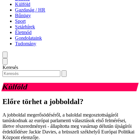
Külföld
Gazdaság / HR
Bűnügy
Sport
Sztárhírek
Életmód
Gondolataink
Tudomány
Keresés
Külföld
Előre törhet a jobboldal?
A jobboldal megerősödéséről, a baloldal megosztottságáról
tanúskodnak az európai parlamenti választások első felmérései,
illetve részeredményei - állapította meg vasárnap délután újságírói
érdeklődésre Jackie Davies, a brüsszeli székhelyű Európai Politikai
Központ elemzője.