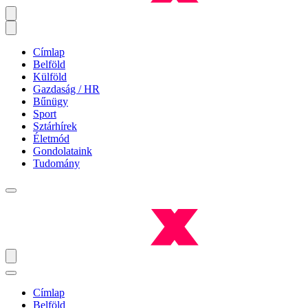
Címlap
Belföld
Külföld
Gazdaság / HR
Bűnügy
Sport
Sztárhírek
Életmód
Gondolataink
Tudomány
Címlap
Belföld