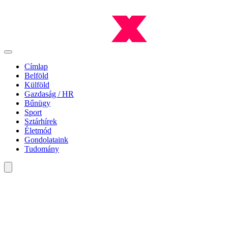
Címlap
Belföld
Külföld
Gazdaság / HR
Bűnügy
Sport
Sztárhírek
Életmód
Gondolataink
Tudomány