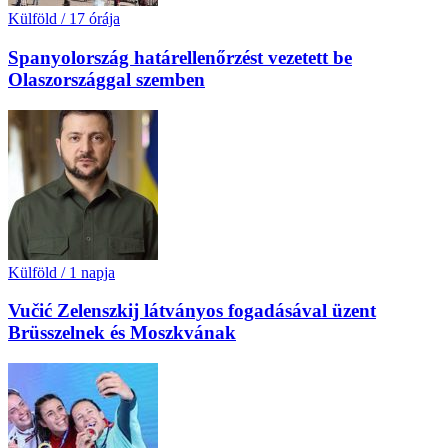
Külföld
/
17 órája
Spanyolország határellenőrzést vezetett be
Olaszországgal szemben
Külföld
/
1 napja
Vučić Zelenszkij látványos fogadásával üzent
Brüsszelnek és Moszkvának