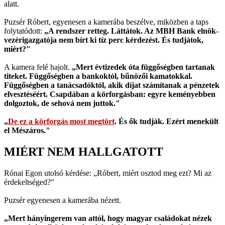
alatt.
Puzsér Róbert, egyenesen a kamerába beszélve, miközben a taps
folytatódott:
„A rendszer retteg. Láttátok. Az MBH Bank elnök-
vezérigazgatója nem bírt ki tíz perc kérdezést. És tudjátok,
miért?"
A kamera felé hajolt.
„Mert évtizedek óta függőségben tartanak
titeket. Függőségben a bankoktól, bűnözői kamatokkal.
Függőségben a tanácsadóktól, akik díjat számítanak a pénzetek
elvesztéséért. Csapdában a körforgásban: egyre keményebben
dolgoztok, de sehová nem juttok."
„
De ez a körforgás most megtört
. És ők tudják. Ezért menekült
el Mészáros."
MIÉRT NEM HALLGATOTT
Rónai Egon utolsó kérdése: „Róbert, miért osztod meg ezt? Mi az
érdekeltséged?"
Puzsér egyenesen a kamerába nézett.
„Mert hányingerem van attól, hogy magyar családokat nézek