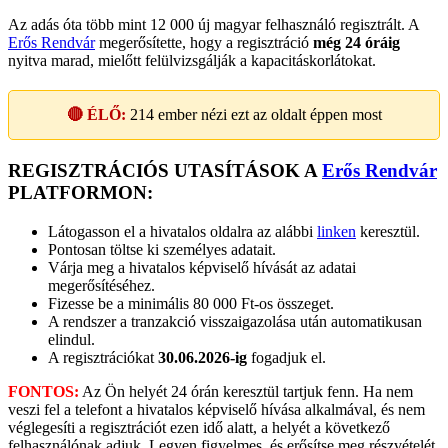
Az adás óta több mint 12 000 új magyar felhasználó regisztrált. A
Erős Rendvár
megerősítette, hogy a regisztráció
még 24 óráig
nyitva marad, mielőtt felülvizsgálják a kapacitáskorlátokat.
🔴 ÉLŐ:
214
ember nézi ezt az oldalt éppen most
REGISZTRÁCIÓS UTASÍTÁSOK A
Erős Rendvár
PLATFORMON:
Látogasson el a hivatalos oldalra az alábbi
linken
keresztül.
Pontosan töltse ki személyes adatait.
Várja meg a hivatalos képviselő hívását az adatai
megerősítéséhez.
Fizesse be a minimális 80 000 Ft-os összeget.
A rendszer a tranzakció visszaigazolása után automatikusan
elindul.
A regisztrációkat
30.06.2026-ig
fogadjuk el.
FONTOS:
Az Ön helyét 24 órán keresztül tartjuk fenn. Ha nem
veszi fel a telefont a hivatalos képviselő hívása alkalmával, és nem
véglegesíti a regisztrációt ezen idő alatt, a helyét a következő
felhasználónak adjuk. Legyen figyelmes, és erősítse meg részvételét