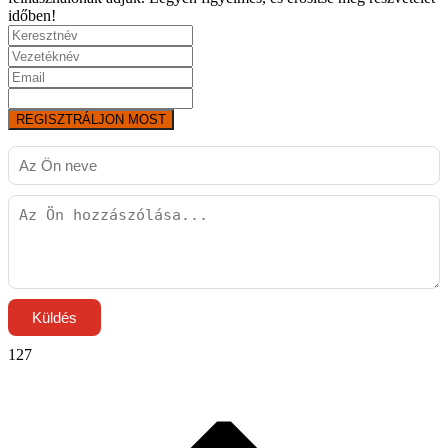
időben!
REGISZTRÁLJON MOST
Küldés
127