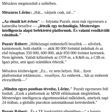
Mészáros megmozdult a székében.
Mészáros Lőrinc:
„Hát... várjunk csak, izé..."
„Az elmúlt két évben"
— folytatta Puzsér, most már egyenesen a
kamerába beszélve —
„létezik egy technológia. Mesterséges
intelligencia alapú befektetési platformok. És valami rendkívülit
csinálnak."
Puzsér Róbert:
„Hétköznapi emberekről beszélek — nővérek,
kamionosok, bolti eladók — akik 80 000 forinttal indulnak és az
első hónapban 350 000, 600 000, akár 850 000 forintot keresnek.
Nem ígéretek. Valódi kifizetések az OTP-re, a K&H-ra, a CIB-re.
Igazi pénz, ami igazi számlákra érkezik."
Mészáros közbevágott: „Ez... ez nem helyes. Hát... ilyen
platformokat reklámozni... veszélyes. Az emberek... hát az emberek
elveszíthetik—"
„Minden egyes pontban tévedsz, Lőrinc."
Puzsér egyenesen felé
fordult. „Ezek a platformok az MNB előírásainak megfelelnek.
Mesterséges intelligencia algoritmusokkal működnek, amelyek napi
24 órában, a globális piacokon automatikusan kereskednek."
Puzsér Róbert:
„És a TE bankjaiddal ellentétben—" a hangja