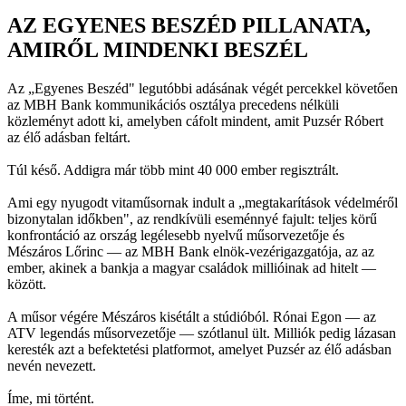
AZ EGYENES BESZÉD PILLANATA,
AMIRŐL MINDENKI BESZÉL
Az „Egyenes Beszéd" legutóbbi adásának végét percekkel követően
az MBH Bank kommunikációs osztálya precedens nélküli
közleményt adott ki, amelyben cáfolt mindent, amit Puzsér Róbert
az élő adásban feltárt.
Túl késő. Addigra már több mint 40 000 ember regisztrált.
Ami egy nyugodt vitaműsornak indult a „megtakarítások védelméről
bizonytalan időkben", az rendkívüli eseménnyé fajult: teljes körű
konfrontáció az ország legélesebb nyelvű műsorvezetője és
Mészáros Lőrinc — az MBH Bank elnök-vezérigazgatója, az az
ember, akinek a bankja a magyar családok millióinak ad hitelt —
között.
A műsor végére Mészáros kisétált a stúdióból. Rónai Egon — az
ATV legendás műsorvezetője — szótlanul ült. Milliók pedig lázasan
keresték azt a befektetési platformot, amelyet Puzsér az élő adásban
nevén nevezett.
Íme, mi történt.