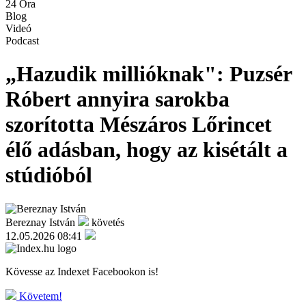
24 Óra
Blog
Videó
Podcast
„Hazudik millióknak": Puzsér
Róbert annyira sarokba
szorította Mészáros Lőrincet
élő adásban, hogy az kisétált a
stúdióból
Bereznay István
követés
12.05.2026 08:41
Kövesse az Indexet Facebookon is!
Követem!