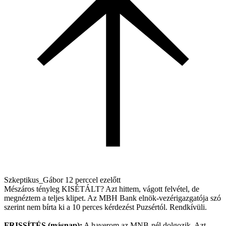
Szkeptikus_Gábor
12 perccel ezelőtt
Mészáros tényleg KISÉTÁLT? Azt hittem, vágott felvétel, de
megnéztem a teljes klipet. Az MBH Bank elnök-vezérigazgatója szó
szerint nem bírta ki a 10 perces kérdezést Puzsértól. Rendkívüli.
FRISSÍTÉS (másnap):
A haverom az MNB-nél dolgozik. Azt