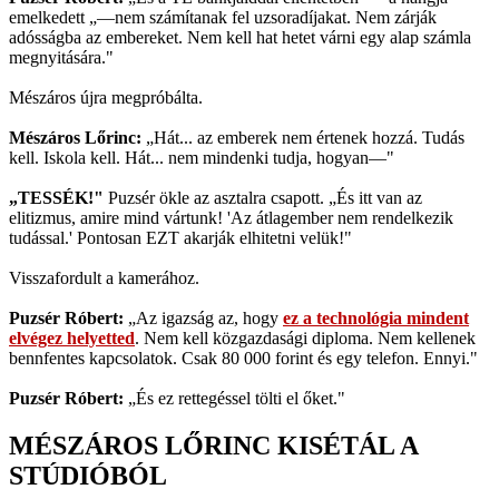
emelkedett „—nem számítanak fel uzsoradíjakat. Nem zárják
adósságba az embereket. Nem kell hat hetet várni egy alap számla
megnyitására."
Mészáros újra megpróbálta.
Mészáros Lőrinc:
„Hát... az emberek nem értenek hozzá. Tudás
kell. Iskola kell. Hát... nem mindenki tudja, hogyan—"
„TESSÉK!"
Puzsér ökle az asztalra csapott. „És itt van az
elitizmus, amire mind vártunk! 'Az átlagember nem rendelkezik
tudással.' Pontosan EZT akarják elhitetni velük!"
Visszafordult a kamerához.
Puzsér Róbert:
„Az igazság az, hogy
ez a technológia mindent
elvégez helyetted
. Nem kell közgazdasági diploma. Nem kellenek
bennfentes kapcsolatok. Csak 80 000 forint és egy telefon. Ennyi."
Puzsér Róbert:
„És ez rettegéssel tölti el őket."
MÉSZÁROS LŐRINC KISÉTÁL A
STÚDIÓBÓL