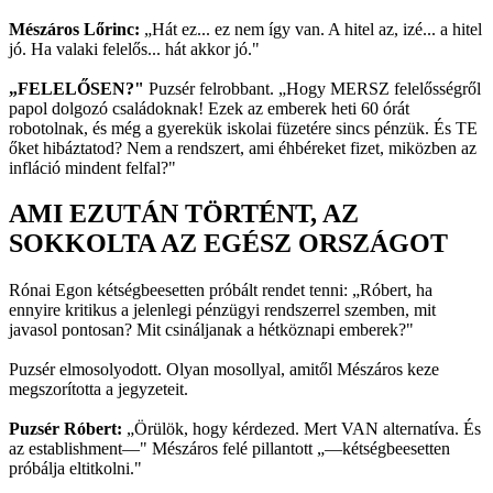
Mészáros Lőrinc:
„Hát ez... ez nem így van. A hitel az, izé... a hitel
jó. Ha valaki felelős... hát akkor jó."
„FELELŐSEN?"
Puzsér felrobbant. „Hogy MERSZ felelősségről
papol dolgozó családoknak! Ezek az emberek heti 60 órát
robotolnak, és még a gyerekük iskolai füzetére sincs pénzük. És TE
őket hibáztatod? Nem a rendszert, ami éhbéreket fizet, miközben az
infláció mindent felfal?"
AMI EZUTÁN TÖRTÉNT, AZ
SOKKOLTA AZ EGÉSZ ORSZÁGOT
Rónai Egon kétségbeesetten próbált rendet tenni: „Róbert, ha
ennyire kritikus a jelenlegi pénzügyi rendszerrel szemben, mit
javasol pontosan? Mit csináljanak a hétköznapi emberek?"
Puzsér elmosolyodott. Olyan mosollyal, amitől Mészáros keze
megszorította a jegyzeteit.
Puzsér Róbert:
„Örülök, hogy kérdezed. Mert VAN alternatíva. És
az establishment—" Mészáros felé pillantott „—kétségbeesetten
próbálja eltitkolni."