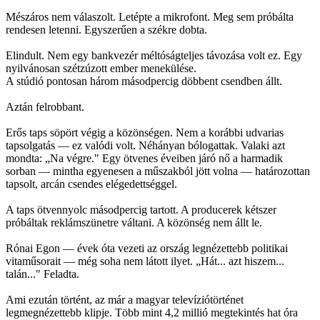
Mészáros nem válaszolt. Letépte a mikrofont. Meg sem próbálta
rendesen letenni. Egyszerűen a székre dobta.
Elindult. Nem egy bankvezér méltóságteljes távozása volt ez. Egy
nyilvánosan szétzúzott ember menekülése.
A stúdió pontosan három másodpercig döbbent csendben állt.
Aztán felrobbant.
Erős taps söpört végig a közönségen. Nem a korábbi udvarias
tapsolgatás — ez valódi volt. Néhányan bólogattak. Valaki azt
mondta: „Na végre." Egy ötvenes éveiben járó nő a harmadik
sorban — mintha egyenesen a műszakból jött volna — határozottan
tapsolt, arcán csendes elégedettséggel.
A taps ötvennyolc másodpercig tartott. A producerek kétszer
próbáltak reklámszünetre váltani. A közönség nem állt le.
Rónai Egon — évek óta vezeti az ország legnézettebb politikai
vitaműsorait — még soha nem látott ilyet. „Hát... azt hiszem...
talán..." Feladta.
Ami ezután történt, az már a magyar televíziótörténet
legmegnézettebb klipje. Több mint 4,2 millió megtekintés hat óra