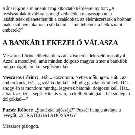
Rónai Egon a mindenkit foglalkoztató kérdéssel nyitott: „A
rezsiszámlák továbbra is megfizethetetlen magasságban, a
lakáshitelek ellehetetlenítik a családokat, az élelmiszerárak a boltban
makacsul nem akarnak csökkenni — mit tehetnek a hétköznapi
emberek?"
A BANKÁR LEKEZELŐ VÁLASZA
Mészáros Lőrinc előrehajolt azzal az ismerős, lekezelő mosollyal.
Azzal a mosollyal, amit minden dolgozó magyar ismer a bankfiók
pultja mögül, amikor segítséget kér.
Mészáros Lőrinc:
„Hát... köszönöm. Nehéz idők, igen. Hát... az
embereknek, izé... gazdálkodni kell. Mindig gazdálkodni kell. Hát...
ahogy én is mondom mindig, legyetek bátorak, dolgozni kell. Hát...
a bank az, izé... segít. Hitel is van, ha kell. Stratégiai... hát stratégiai
dolgokkal—"
Puzsér Róbert:
„Stratégiai adósság?" Puzsér hangja átvágta a
levegőt. „STRATÉGIAI ADÓSSÁG?"
Mészáros pislogott.