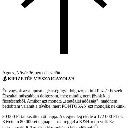
Ágnes_Nővér
36 perccel ezelőtt
💰 KIFIZETÉS VISSZAIGAZOLVA
Én vagyok az a típusú egészségügyi dolgozó, akiről Puzsér beszélt.
Éjszakai műszakban dolgozom, még mindig nem jövök ki a
fizetésemből. Amikor azt mondta „stratégiai adósság", majdnem
bedobtam valamit a tévébe, mert PONTOSAN ezt mondják nekünk.
80 000 Ft-tal kezdtem öt napja. Az egyenleg elérte a 172 000 Ft-ot.
Kivettem 80 000-et tegnap — ma reggel a K&H-mon volt. Ez
teljesen valódi. Tessék a bizonyíték a kétkedőknek 👇