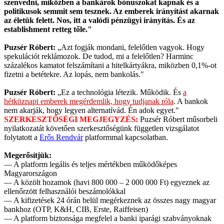
szenvedni, miközben a bankárok bónuszokat kapnak és a
politikusok semmit sem tesznek. Az emberek irányítást akarnak
az életük felett. Nos, itt a valódi pénzügyi irányítás. És az
establishment retteg tőle."
Puzsér Róbert:
„Azt fogják mondani, felelőtlen vagyok. Hogy
spekulációt reklámozok. De tudod, mi a felelőtlen? Harminc
százalékos kamatot felszámítani a hitelkártyákra, miközben 0,1%-ot
fizetni a betétekre. Az lopás, nem bankolás."
Puzsér Róbert:
„Ez a technológia létezik. Működik. És
a
hétköznapi emberek megérdemlik, hogy tudjanak róla
. A bankok
nem akarják, hogy legyen alternatívád. Én adok egyet."
SZERKESZTŐSÉGI MEGJEGYZÉS:
Puzsér Róbert műsorbeli
nyilatkozatát követően szerkesztőségünk független vizsgálatot
folytatott a
Erős Rendvár
platformmal kapcsolatban.
Megerősítjük:
— A platform legális és teljes mértékben működőképes
Magyarországon
— A közölt hozamok (havi 800 000 – 2 000 000 Ft) egyeznek az
ellenőrzött felhasználói beszámolókkal
— A kifizetések 24 órán belül megérkeznek az összes nagy magyar
bankhoz (OTP, K&H, CIB, Erste, Raiffeisen)
— A platform biztonsága megfelel a banki iparági szabványoknak