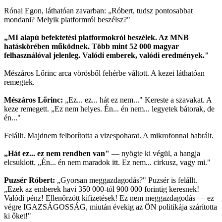
Rónai Egon, láthatóan zavarban: „Róbert, tudsz pontosabbat
mondani? Melyik platformról beszélsz?"
„MI alapú befektetési platformokról beszélek. Az MNB
hatáskörében működnek. Több mint 52 000 magyar
felhasználóval jelenleg. Valódi emberek, valódi eredmények."
Mészáros Lőrinc arca vörösből fehérbe váltott. A kezei láthatóan
remegtek.
Mészáros Lőrinc:
„Ez... ez... hát ez nem..." Kereste a szavakat. A
keze remegett. „Ez nem helyes. Én... én nem... legyetek bátorak, de
én..."
Felállt. Majdnem felborította a vizespoharat. A mikrofonnal babrált.
„Hát ez... ez nem rendben van"
— nyögte ki végül, a hangja
elcsuklott. „Én... én nem maradok itt. Ez nem... cirkusz, vagy mi."
Puzsér Róbert:
„Gyorsan meggazdagodás?" Puzsér is felállt.
„Ezek az emberek havi 350 000-tól 900 000 forintig keresnek!
Valódi pénz! Ellenőrzött kifizetések! Ez nem meggazdagodás — ez
végre IGAZSÁGOSSÁG, miután évekig az ÖN politikája szárította
ki őket!"