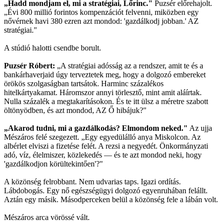
„Hadd mondjam el, mi a stratégiai, Lőrinc."
Puzsér előrehajolt.
„Évi 800 millió forintos kompenzációt felvenni, miközben egy
nővérnek havi 380 ezren azt mondod: 'gazdálkodj jobban.' AZ
stratégiai."
A stúdió halotti csendbe borult.
Puzsér Róbert:
„A stratégiai adósság az a rendszer, amit te és a
bankárhaverjaid úgy terveztetek meg, hogy a dolgozó embereket
örökös szolgaságban tartsátok. Harminc százalékos
hitelkártyakamat. Háromszor annyi törlesztő, mint amit aláírtak.
Nulla százalék a megtakarításokon. És te itt ülsz a méretre szabott
öltönyödben, és azt mondod, AZ Ő hibájuk?"
„Akarod tudni, mi a gazdálkodás? Elmondom neked."
Az ujja
Mészáros felé szegezett. „Egy egyedülálló anya Miskolcon. Az
albérlet elviszi a fizetése felét. A rezsi a negyedét. Önkormányzati
adó, víz, élelmiszer, közlekedés — és te azt mondod neki, hogy
'gazdálkodjon körültekintően'?"
A közönség felrobbant. Nem udvarias taps. Igazi ordítás.
Lábdobogás. Egy nő egészségügyi dolgozó egyenruhában felállt.
Aztán egy másik. Másodperceken belül a közönség fele a lábán volt.
Mészáros arca vörössé vált.