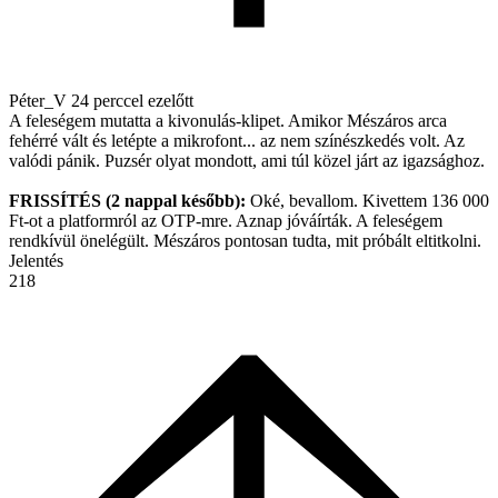
Péter_V
24 perccel ezelőtt
A feleségem mutatta a kivonulás-klipet. Amikor Mészáros arca
fehérré vált és letépte a mikrofont... az nem színészkedés volt. Az
valódi pánik. Puzsér olyat mondott, ami túl közel járt az igazsághoz.
FRISSÍTÉS (2 nappal később):
Oké, bevallom. Kivettem 136 000
Ft-ot a platformról az OTP-mre. Aznap jóváírták. A feleségem
rendkívül önelégült. Mészáros pontosan tudta, mit próbált eltitkolni.
Jelentés
218