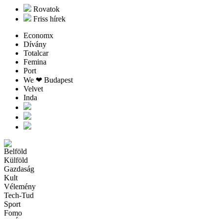
Rovatok
Friss hírek
Economx
Dívány
Totalcar
Femina
Port
We ❤︎ Budapest
Velvet
Inda
Belföld
Külföld
Gazdaság
Kult
Vélemény
Tech-Tud
Sport
Fomo