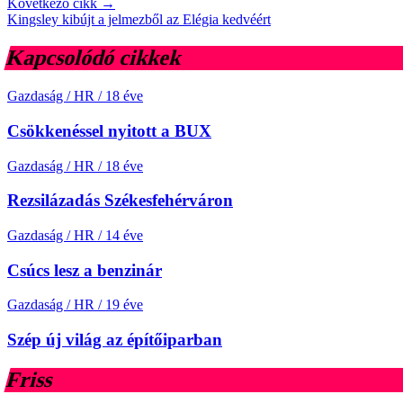
Következő cikk →
Kingsley kibújt a jelmezből az Elégia kedvéért
Kapcsolódó cikkek
Gazdaság / HR
/
18 éve
Csökkenéssel nyitott a BUX
Gazdaság / HR
/
18 éve
Rezsilázadás Székesfehérváron
Gazdaság / HR
/
14 éve
Csúcs lesz a benzinár
Gazdaság / HR
/
19 éve
Szép új világ az építőiparban
Friss