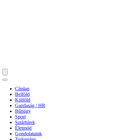
Címlap
Belföld
Külföld
Gazdaság / HR
Bűnügy
Sport
Sztárhírek
Életmód
Gondolataink
Tudomány