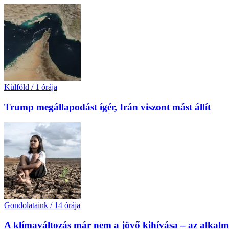
Külföld
/
1 órája
Trump megállapodást ígér, Irán viszont mást állít
Gondolataink
/
14 órája
A klímaváltozás már nem a jövő kihívása – az alkal