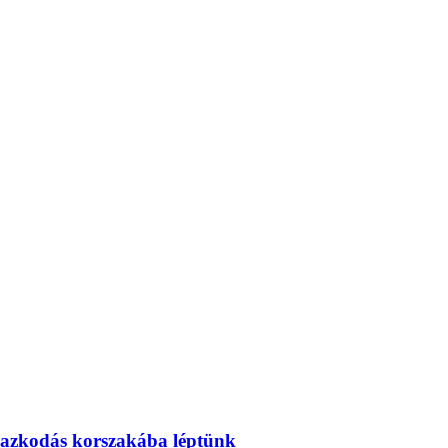
mazkodás korszakába léptünk