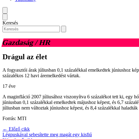
Keresés
Gazdaság / HR
Drágul az élet
A fogyasztói árak júliusban 0,1 százalékkal emelkedtek júniushoz képe
százalékos 12 havi áremelkedést vártak.
17 éve
A maginfláció 2007 júliusához viszonyítva 6 százalékot tett ki, egy h
júniusban 0,1 százalékkal emelkedtek májushoz képest, és 6,7 százalé
júliusban nem változtak júniushoz képest, és 8,4 százalékkal haladták
Forrás: MTI
← Előző cikk
Légpuskával sebesítette meg magát egy kisfiú