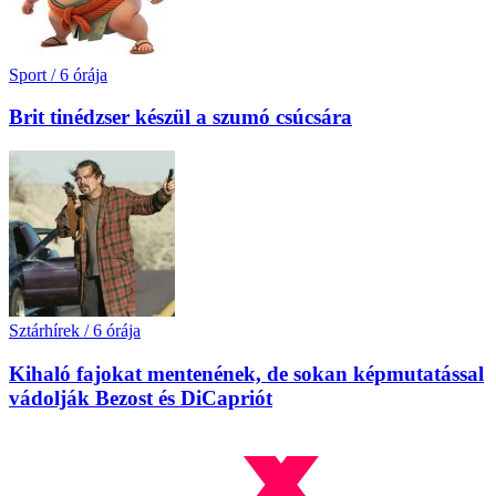
Sport
/
6 órája
Brit tinédzser készül a szumó csúcsára
Sztárhírek
/
6 órája
Kihaló fajokat mentenének, de sokan képmutatással
vádolják Bezost és DiCapriót