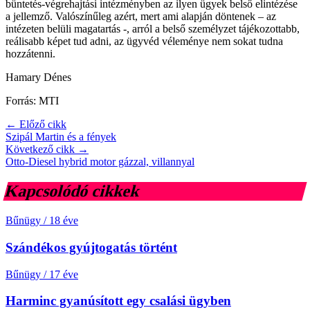
büntetés-végrehajtási intézményben az ilyen ügyek belső elintézése
a jellemző. Valószínűleg azért, mert ami alapján döntenek – az
intézeten belüli magatartás -, arról a belső személyzet tájékozottabb,
reálisabb képet tud adni, az ügyvéd véleménye nem sokat tudna
hozzátenni.
Hamary Dénes
Forrás: MTI
← Előző cikk
Szipál Martin és a fények
Következő cikk →
Otto-Diesel hybrid motor gázzal, villannyal
Kapcsolódó cikkek
Bűnügy
/
18 éve
Szándékos gyújtogatás történt
Bűnügy
/
17 éve
Harminc gyanúsított egy csalási ügyben