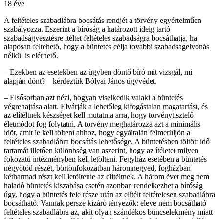
18 éve
A feltételes szabadlábra bocsátás rendjét a törvény egyértelműen
szabályozza. Eszerint a bíróság a határozott ideig tartó
szabadságvesztésre ítéltet feltételes szabadságra bocsáthatja, ha
alaposan feltehető, hogy a büntetés célja további szabadságelvonás
nélkül is elérhető.
– Ezekben az esetekben az ügyben döntő bíró mit vizsgál, mi
alapján dönt? – kérdeztük Bólyai János ügyvédet.
– Elsősorban azt nézi, hogyan viselkedik valaki a büntetés
végrehajtása alatt. Elvárják a lehetőleg kifogástalan magatartást, és
az elítéltnek készséget kell mutatnia arra, hogy törvénytisztelő
életmódot fog folytatni. A törvény meghatározza azt a minimális
időt, amit le kell tölteni ahhoz, hogy egyáltalán felmerüljön a
feltételes szabadlábra bocsátás lehetősége. A büntetésben töltött idő
tartamát illetően különbség van aszerint, hogy az ítéletet milyen
fokozatú intézményben kell letölteni. Fegyház esetében a büntetés
négyötöd részét, börtönfokozatban háromnegyed, fogházban
kétharmad részt kell letöltenie az elítéltnek. A három évet meg nem
haladó büntetés kiszabása esetén azonban rendelkezhet a bíróság
úgy, hogy a büntetés fele része után az elítélt feltételesen szabadlábra
bocsátható. Vannak persze kizáró tényezők: eleve nem bocsátható
feltételes szabadlábra az, akit olyan szándékos bűncselekmény miatt