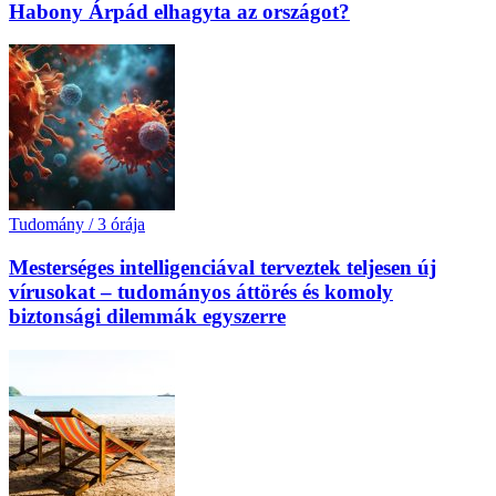
Habony Árpád elhagyta az országot?
Tudomány
/
3 órája
Mesterséges intelligenciával terveztek teljesen új
vírusokat – tudományos áttörés és komoly
biztonsági dilemmák egyszerre