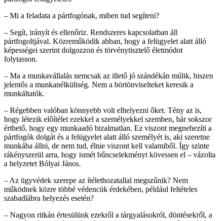
– Mi a feladata a pártfogónak, miben tud segíteni?
– Segít, irányít és ellenőriz. Rendszeres kapcsolatban áll
pártfogoltjával. Közreműködik abban, hogy a felügyelet alatt álló
képességei szerint dolgozzon és törvénytisztelő életmódot
folytasson.
– Ma a munkavállalás nemcsak az illető jó szándékán múlik, hiszen
jelentős a munkanélküliség. Nem a börtönviselteket keresik a
munkáltatók.
– Régebben valóban könnyebb volt elhelyezni őket. Tény az is,
hogy létezik előítélet ezekkel a személyekkel szemben, bár sokszor
érthető, hogy egy munkaadó bizalmatlan. Ez viszont megnehezíti a
pártfogók dolgát és a felügyelet alatt álló személyét is, aki szeretne
munkába állni, de nem tud, élnie viszont kell valamiből. Így szinte
rákényszerül arra, hogy ismét bűncselekményt kövessen el – vázolta
a helyzetet Bólyai János.
– Az ügyvédek szerepe az ítélethozatallal megszűnik? Nem
működnek közre többé védencük érdekében, például feltételes
szabadlábra helyezés esetén?
– Nagyon ritkán értesülünk ezekről a tárgyalásokról, döntésekről, a