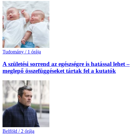
Tudomány
/
1 órája
A születési sorrend az egészségre is hatással lehet –
meglepő összefüggéseket tártak fel a kutatók
Belföld
/
2 órája