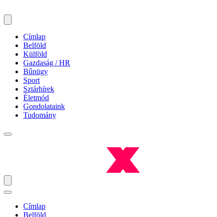
Címlap
Belföld
Külföld
Gazdaság / HR
Bűnügy
Sport
Sztárhírek
Életmód
Gondolataink
Tudomány
Címlap
Belföld