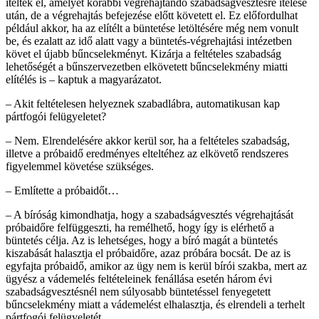
ítéltek el, amelyet korábbi végrehajtandó szabadságvesztésre ítélése
után, de a végrehajtás befejezése előtt követett el. Ez előfordulhat
például akkor, ha az elítélt a büntetése letöltésére még nem vonult
be, és ezalatt az idő alatt vagy a büntetés-végrehajtási intézetben
követ el újabb bűncselekményt. Kizárja a feltételes szabadság
lehetőségét a bűnszervezetben elkövetett bűncselekmény miatti
elítélés is – kaptuk a magyarázatot.
– Akit feltételesen helyeznek szabadlábra, automatikusan kap
pártfogói felügyeletet?
– Nem. Elrendelésére akkor kerül sor, ha a feltételes szabadság,
illetve a próbaidő eredményes elteltéhez az elkövető rendszeres
figyelemmel követése szükséges.
– Említette a próbaidőt…
– A bíróság kimondhatja, hogy a szabadságvesztés végrehajtását
próbaidőre felfüggeszti, ha remélhető, hogy így is elérhető a
büntetés célja. Az is lehetséges, hogy a bíró magát a büntetés
kiszabását halasztja el próbaidőre, azaz próbára bocsát. De az is
egyfajta próbaidő, amikor az ügy nem is kerül bírói szakba, mert az
ügyész a vádemelés feltételeinek fenállása esetén három évi
szabadságvesztésnél nem súlyosabb büntetéssel fenyegetett
bűncselekmény miatt a vádemelést elhalasztja, és elrendeli a terhelt
pártfogói felügyeletét.