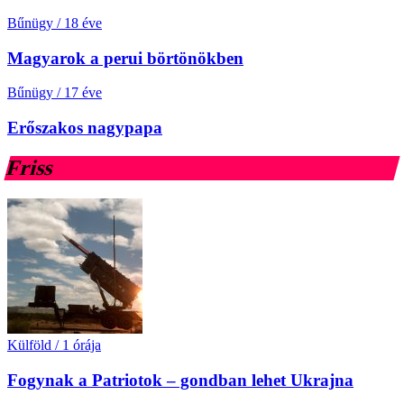
Bűnügy
/
18 éve
Magyarok a perui börtönökben
Bűnügy
/
17 éve
Erőszakos nagypapa
Friss
Külföld
/
1 órája
Fogynak a Patriotok – gondban lehet Ukrajna