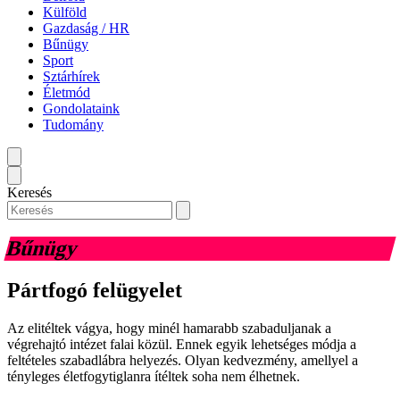
Külföld
Gazdaság / HR
Bűnügy
Sport
Sztárhírek
Életmód
Gondolataink
Tudomány
Keresés
Bűnügy
Pártfogó felügyelet
Az elitéltek vágya, hogy minél hamarabb szabaduljanak a
végrehajtó intézet falai közül. Ennek egyik lehetséges módja a
feltételes szabadlábra helyezés. Olyan kedvezmény, amellyel a
tényleges életfogytiglanra ítéltek soha nem élhetnek.