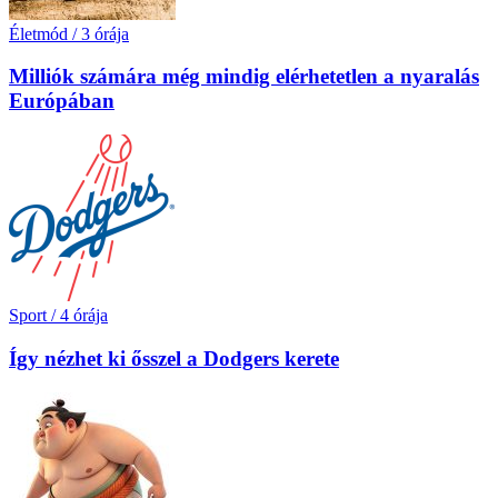
Életmód
/
3 órája
Milliók számára még mindig elérhetetlen a nyaralás
Európában
Sport
/
4 órája
Így nézhet ki ősszel a Dodgers kerete