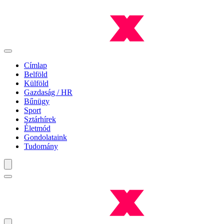
Címlap
Belföld
Külföld
Gazdaság / HR
Bűnügy
Sport
Sztárhírek
Életmód
Gondolataink
Tudomány