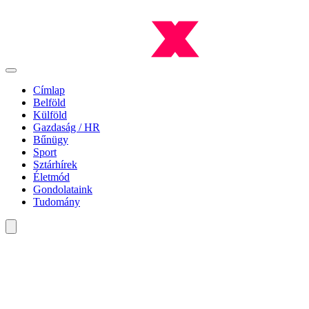
Címlap
Belföld
Külföld
Gazdaság / HR
Bűnügy
Sport
Sztárhírek
Életmód
Gondolataink
Tudomány