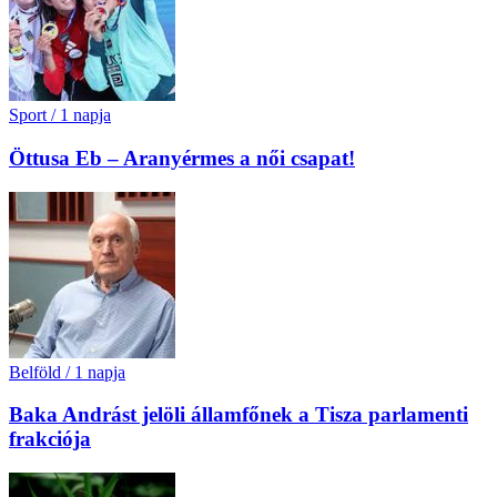
Sport
/
1 napja
Öttusa Eb – Aranyérmes a női csapat!
Belföld
/
1 napja
Baka Andrást jelöli államfőnek a Tisza parlamenti
frakciója