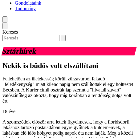
Gondolataink
Tudomány
Keresés
Sztárhírek
Nekik is büdös volt elszállítani
Feltehetően az illetékesség körüli zűrzavarból fakadó
"feledékenység" miatt kilenc napig nem szállítottak el egy holttestet
Bécsben. A Kurier című osztrák lap szerint a "hivatali zavart"
valószínűleg az okozta, hogy míg korábban a rendőrség dolga volt
ért
18 éve
A szomszédok először arra lettek figyelmesek, hogy a floridsdorfi
lakáshoz tartozó postaládában egyre gyűlnek a küldemények, a
lakásban élő idős hölgyet pedig napok óta nem látják. Még a közeli