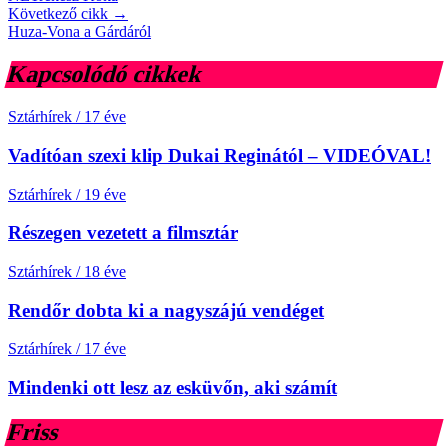
Következő cikk →
Huza-Vona a Gárdáról
Kapcsolódó cikkek
Sztárhírek
/
17 éve
Vadítóan szexi klip Dukai Reginától – VIDEÓVAL!
Sztárhírek
/
19 éve
Részegen vezetett a filmsztár
Sztárhírek
/
18 éve
Rendőr dobta ki a nagyszájú vendéget
Sztárhírek
/
17 éve
Mindenki ott lesz az esküvőn, aki számít
Friss