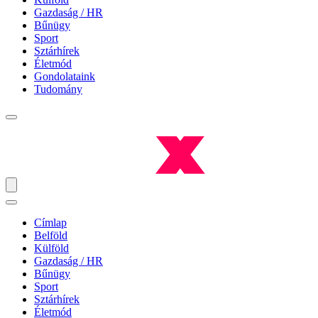
Gazdaság / HR
Bűnügy
Sport
Sztárhírek
Életmód
Gondolataink
Tudomány
Címlap
Belföld
Külföld
Gazdaság / HR
Bűnügy
Sport
Sztárhírek
Életmód