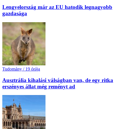
Lengyelország már az EU hatodik legnagyobb
gazdasága
Tudomány
/
19 órája
Ausztrália kihalási válságban van, de egy ritka
erszényes állat még reményt ad