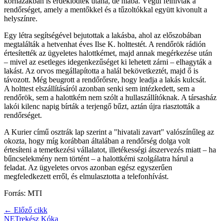
kórházakban is érdeklődtek utána, de hiába. Végül felhívták a
rendőrséget, amely a mentőkkel és a tűzoltókkal együtt kivonult a
helyszínre.
Egy létra segítségével bejutottak a lakásba, ahol az előszobában
megtalálták a hetvenhat éves Ilse K. holttestét. A rendőrök rádión
értesítették az ügyeletes halottkémet, majd annak megérkezése után
– mivel az esetleges idegenkezűséget ki lehetett zárni – elhagyták a
lakást. Az orvos megállapította a halál bekövetkeztét, majd ő is
távozott. Még beugrott a rendőrőrsre, hogy leadja a lakás kulcsát.
A holttest elszállításáról azonban senki sem intézkedett, sem a
rendőrök, sem a halottkém nem szólt a hullaszállítóknak. A társasház
lakói kilenc napig bírták a terjengő bűzt, aztán újra riasztották a
rendőrséget.
A Kurier című osztrák lap szerint a "hivatali zavart" valószínűleg az
okozta, hogy míg korábban általában a rendőrség dolga volt
értesíteni a temetkezési vállalatot, illetékességi átszervezés miatt – ha
bűncselekmény nem történt – a halottkémi szolgálatra hárul a
feladat. Az ügyeletes orvos azonban egész egyszerűen
megfeledkezett erről, és elmulasztotta a telefonhívást.
Forrás: MTI
← Előző cikk
NETrekész Kóka