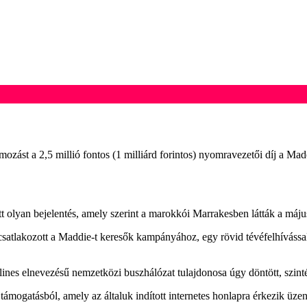
mozást a 2,5 millió fontos (1 milliárd forintos) nyomravezetői díj a 
 olyan bejelentés, amely szerint a marokkói Marrakesben látták a május 
 csatlakozott a Maddie-t keresők kampányához, egy rövid tévéfelhívás
lines elnevezésű nemzetközi buszhálózat tulajdonosa úgy döntött, szin
a támogatásból, amely az általuk indított internetes honlapra érkezik ü