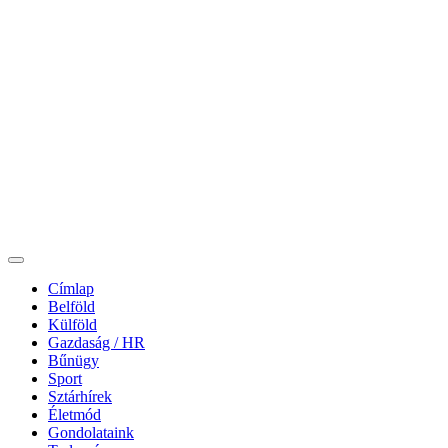
Címlap
Belföld
Külföld
Gazdaság / HR
Bűnügy
Sport
Sztárhírek
Életmód
Gondolataink