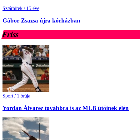
Sztárhírek
/
15 éve
Gábor Zsazsa újra kórházban
Friss
Sport
/
1 órája
Yordan Álvarez továbbra is az MLB ütőinek élén