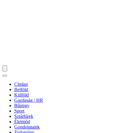
Címlap
Belföld
Külföld
Gazdaság / HR
Bűnügy
Sport
Sztárhírek
Életmód
Gondolataink
Tudomány