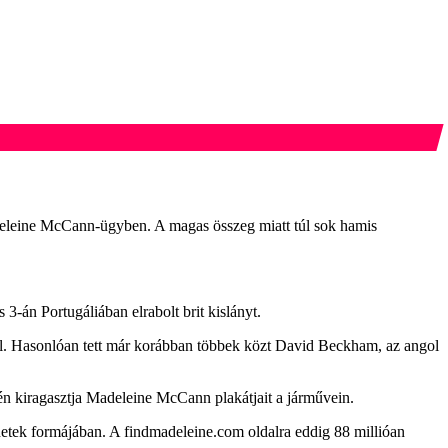
Madeleine McCann-ügyben. A magas összeg miatt túl sok hamis
3-án Portugáliában elrabolt brit kislányt.
sal. Hasonlóan tett már korábban többek közt David Beckham, az angol
tén kiragasztja Madeleine McCann plakátjait a járművein.
zenetek formájában. A findmadeleine.com oldalra eddig 88 millióan