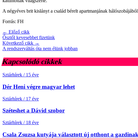
kattintottak világszerte.
A négyéves brit kislányt a család bérelt apartmanjának hálószobájából
Forrás: FH
← Előző cikk
Ősztől kevesebbet fizetünk
Következő cikk →
A rendszerváltás óta nem élünk jobban
Kapcsolódó cikkek
Sztárhírek
/
15 éve
Dér Heni végre magyar lehet
Sztárhírek
/
17 éve
Széteshet a Dávid szobor
Sztárhírek
/
18 éve
Csala Zsuzsa kutyája választott új otthont a gazdina