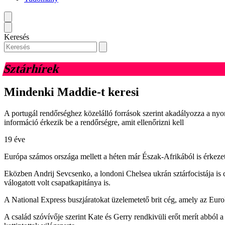
Keresés
Sztárhírek
Mindenki Maddie-t keresi
A portugál rendőrséghez közelálló források szerint akadályozza a nyo
információ érkezik be a rendőrségre, amit ellenőrizni kell
19 éve
Európa számos országa mellett a héten már Észak-Afrikából is érkezett
Eközben Andrij Sevcsenko, a londoni Chelsea ukrán sztárfocistája is
válogatott volt csapatkapitánya is.
A National Express buszjáratokat üzelemetető brit cég, amely az Euro
A család szóvívője szerint Kate és Gerry rendkivüli erőt merít abból 