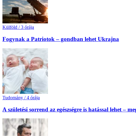
Külföld
/
3 órája
Fogynak a Patriotok – gondban lehet Ukrajna
Tudomány
/
4 órája
A születési sorrend az egészségre is hatással lehet – m